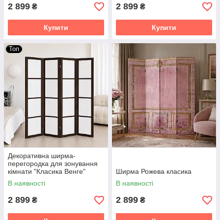
2 899
2 899
₴
₴
Купити
Купити
Топ
Декоративна ширма-
перегородка для зонування
кімнати "Класика Венге"
Ширма Рожева класика
В наявності
В наявності
2 899
2 899
₴
₴