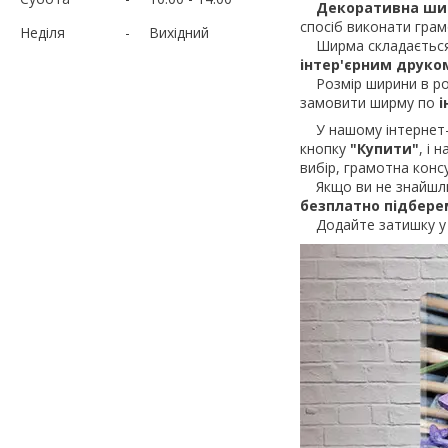
Декоративна ши
спосіб виконати гра
Неділя
Вихідний
Ширма складаєтьс
інтер'єрним друко
Розмір ширини в ро
замовити ширму по
і
У нашому інтернет-м
кнопку
"Купити"
, і
вибір, грамотна конс
Якщо ви не знайшли 
безплатно підбер
Додайте затишку у