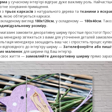
рма
у сучасному інтер'єрі відіграє дуже важливу роль. Найчастіш
мотне зонування приміщення.
я з
трьох каркасів
з натурального дерева та
тканини з яскр
м
, якою обтягуються каркаси.
зкладеному вигляді
180х120см
, у складеному —
180х40см
. Так
ндивідуальному розміру.
агазині замовити декоративну ширму простіше простого! Прост
 наш менеджер зв'яжеться з вами для уточнення деталей замовле
ультація менеджера заощадить ваш час і спростять процес купівл
відповідного до інтер'єру ширму —
Зателефонуйте або пишіт
емо малюнок
для ширини під Ваш інтер'єр.
 своє життя —
замовляйте декоративну ширму
прямо зараз