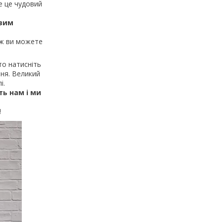
е це чудовий
авим
ож ви можете
о натисніть
ння. Великий
і.
ь нам і ми
!