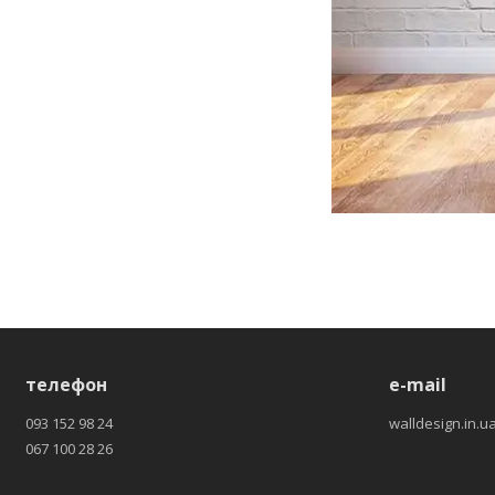
телефон
e-mail
093 152 98 24
walldesign.in.
067 100 28 26