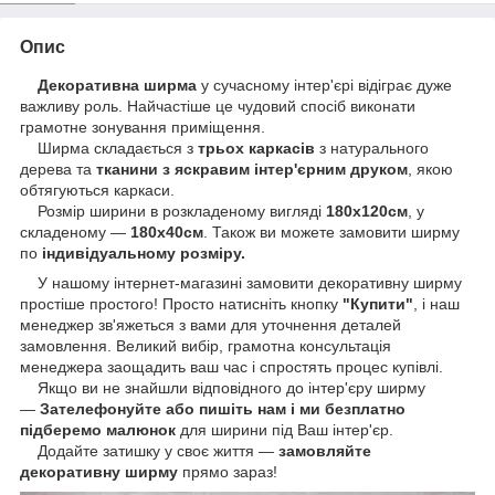
Опис
Декоративна ширма
у сучасному інтер'єрі відіграє дуже
важливу роль. Найчастіше це чудовий спосіб виконати
грамотне зонування приміщення.
Ширма складається з
трьох каркасів
з натурального
дерева та
тканини з яскравим інтер'єрним друком
, якою
обтягуються каркаси.
Розмір ширини в розкладеному вигляді
180х120см
, у
складеному —
180х40см
. Також ви можете замовити ширму
по
індивідуальному розміру.
У нашому інтернет-магазині замовити декоративну ширму
простіше простого! Просто натисніть кнопку
"Купити"
, і наш
менеджер зв'яжеться з вами для уточнення деталей
замовлення. Великий вибір, грамотна консультація
менеджера заощадить ваш час і спростять процес купівлі.
Якщо ви не знайшли відповідного до інтер'єру ширму
—
Зателефонуйте або пишіть нам і ми безплатно
підберемо малюнок
для ширини під Ваш інтер'єр.
Додайте затишку у своє життя —
замовляйте
декоративну ширму
прямо зараз!