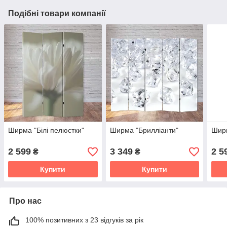
Подібні товари компанії
Ширма "Білі пелюстки"
Ширма "Брилліанти"
Ширм
2 599
3 349
2 5
₴
₴
Купити
Купити
Про нас
100% позитивних з 23 відгуків за рік