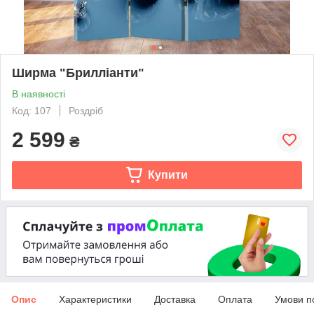
Ширма "Брилліанти"
В наявності
Код: 107
Роздріб
2 599
₴
Купити
Опис
Характеристики
Доставка
Оплата
Умови п