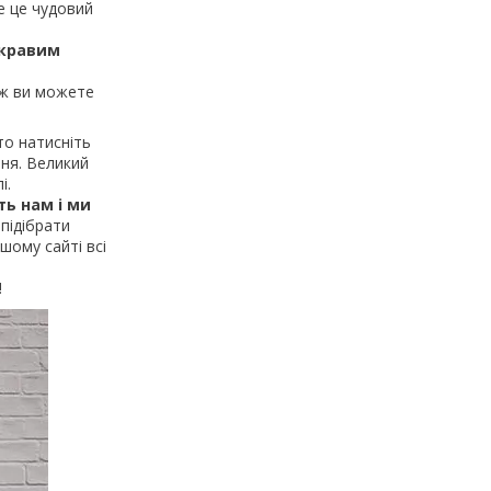
е це чудовий
скравим
ож ви можете
о натисніть
ння. Великий
і.
ь нам і ми
підібрати
шому сайті всі
!