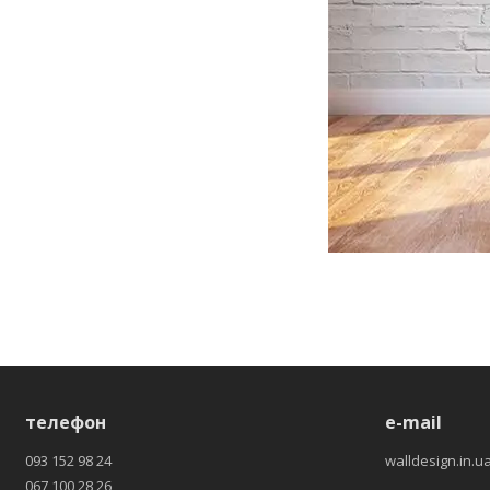
телефон
e-mail
093 152 98 24
walldesign.in.
067 100 28 26