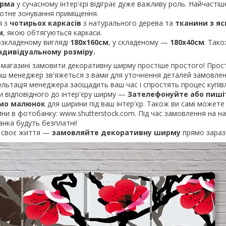
рма
у сучасному інтер'єрі відіграє дуже важливу роль. Найчастіш
мотне зонування приміщення.
 з
чотирьох
каркасів
з натурального дерева та
тканини з я
м
, якою обтягуються каркаси.
зкладеному вигляді
180х160см
, у складеному —
180х40см
. Так
ндивідуальному розміру.
агазині замовити декоративну ширму простіше простого! Прост
 наш менеджер зв'яжеться з вами для уточнення деталей замовле
ультація менеджера заощадить ваш час і спростять процес купівл
відповідного до інтер'єру ширму —
Зателефонуйте або пишіт
емо малюнок
для ширини під ваш інтер'єр. Також ви самі можете 
и в фотобанку: www.shutterstock.com. Під час замовлення на на
нка будуть безплатні!
 своє життя —
замовляйте декоративну ширму
прямо зараз