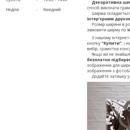
Декоративна ши
спосіб виконати гра
Неділя
Вихідний
Ширма складається
інтер'єрним друко
Розмір ширини в ро
замовити ширму по
і
У нашому інтернет-м
кнопку
"Купити"
, і
вибір, грамотна конс
Якщо ви не знайшли 
безплатно підбер
зображення для ширин
зображення з фотоба
Додайте затишку у