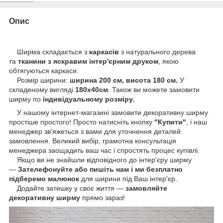
Опис
Ширма складається з
каркасів
з натурального дерева
та
тканини з яскравим інтер'єрним друком
, якою
обтягуються каркаси.
Розмір ширини:
ширина 200 см, висота 180 см.
У
складеному вигляді
180х40см
. Також ви можете замовити
ширму по
індивідуальному розміру.
У нашому інтернет-магазині замовити декоративну ширму
простіше простого! Просто натисніть кнопку
"Купити"
, і наш
менеджер зв'яжеться з вами для уточнення деталей
замовлення. Великий вибір, грамотна консультація
менеджера заощадить ваш час і спростять процес купівлі.
Якщо ви не знайшли відповідного до інтер'єру ширму
—
Зателефонуйте або пишіть нам і ми безплатно
підберемо малюнок
для ширини під Ваш інтер'єр.
Додайте затишку у своє життя —
замовляйте
декоративну ширму
прямо зараз!