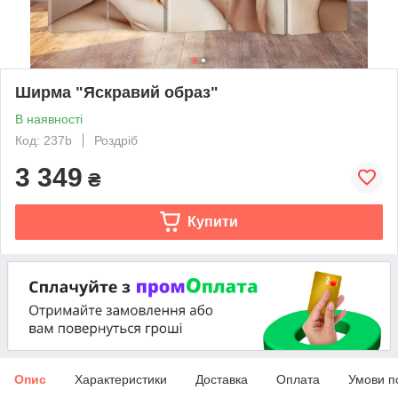
Ширма "Яскравий образ"
В наявності
Код: 237b
Роздріб
3 349
₴
Купити
Опис
Характеристики
Доставка
Оплата
Умови п