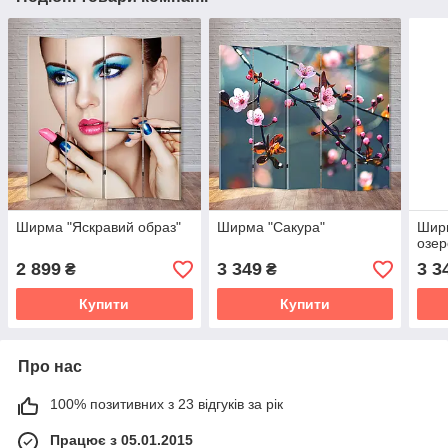
Ширма "Яскравий образ"
Ширма "Сакура"
Ширм
озер
2 899
3 349
3 3
₴
₴
Купити
Купити
Про нас
100% позитивних з 23 відгуків за рік
Працює з 05.01.2015