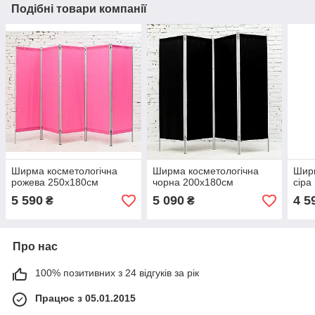
Подібні товари компанії
Ширма косметологічна
Ширма косметологічна
Ширм
рожева 250х180см
чорна 200х180см
сіра
5 590
5 090
4 5
₴
₴
Про нас
100% позитивних з 24 відгуків за рік
Працює з 05.01.2015