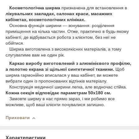
Косметологічна ширма
призначена для встановлення в
лікувальних закладах, салонах краси, масажних
кабінетах, косметологічних клініках.
Основна функція ширини — зонування: розділення
приміщення на кілька частин. Отже, практично в будь-якому
кабінеті, де відбувається робота з клієнтом, без неї не
обійтися.
Ширма виготовлена з високоякісних матеріалів, а тому
слугуватиме вам не один рік.
Каркас виробу виготовлений з алюмінієвого профілю,
а полотно екрана зі щільної синтетичної тканини.
Щоб
ширма гармонійно вписалася у ваш кабінет, ви можете
вибрати один із пропонованих відтінків матеріалу.
Конструкція медичної ширини легка, але водночас стійка.
Кожна секція відповідає параметрам 50х180 см.
Замовте ширму в нас прямо зараз, і ми робимо все
можливе, щоб ваші клієнти почувалися затишно.
Приховати
Характеристики